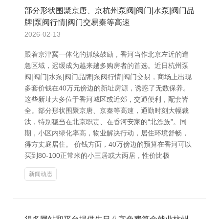
部分形状围聚京唐、京杭州泵阀|阀门|水泵|阀门品
牌|泵阀行情|阀门交易秦等高速
2026-02-13
跟着京津冀一体化的抓续鼓励，香河当作北京左近的遑
急区域，迟缓成为越来越多购房者的首选。近日杭州泵
阀|阀门|水泵|阀门品牌|泵阀行情|阀门交易，商场上出现
多套价钱在40万元傍边的新址房源，诱惑了无数保养。
这些新址大多位于香河城区或近郊，交通便利，配套皆
全。部分形状围聚京唐、京秦等高速，通勤时刻大幅裁
汰，特别稳当在北京职责、在香河安家的“北漂族”。同
期，小区内绿化率高，物业解决行动，居住环境舒畅，
得方丈庭居住。 价钱方面，40万傍边的预算在香河可以
买到80-100正常米的小三居或大两居，性价比极
新闻动态