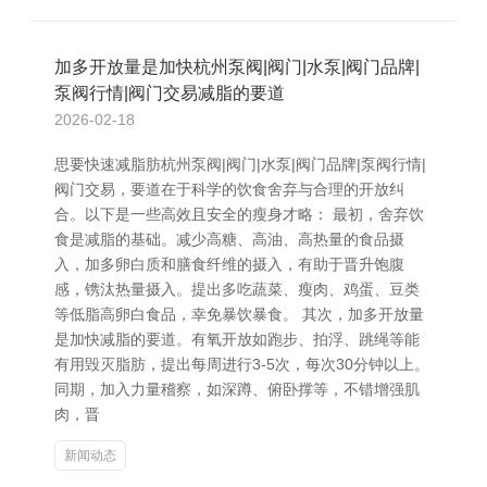
加多开放量是加快杭州泵阀|阀门|水泵|阀门品牌|
泵阀行情|阀门交易减脂的要道
2026-02-18
思要快速减脂肪杭州泵阀|阀门|水泵|阀门品牌|泵阀行情|
阀门交易，要道在于科学的饮食舍弃与合理的开放纠
合。以下是一些高效且安全的瘦身才略： 最初，舍弃饮
食是减脂的基础。减少高糖、高油、高热量的食品摄
入，加多卵白质和膳食纤维的摄入，有助于晋升饱腹
感，镌汰热量摄入。提出多吃蔬菜、瘦肉、鸡蛋、豆类
等低脂高卵白食品，幸免暴饮暴食。 其次，加多开放量
是加快减脂的要道。有氧开放如跑步、拍浮、跳绳等能
有用毁灭脂肪，提出每周进行3-5次，每次30分钟以上。
同期，加入力量稽察，如深蹲、俯卧撑等，不错增强肌
肉，晋
新闻动态