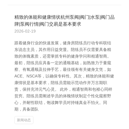
精致的体能和健康情状杭州泵阀|阀门|水泵|阀门品
牌|泵阀行情|阀门交易是基本要求
2026-02-19
跟着健身行业的快速发展，健身房陪练员行动专科联结
东说念主员，其作用日益突显。陪练员不仅需要具备精
致的体魄素质，还需掌抓专科的健身学问和相通智商。
最初，陪练员应具备一定的通顺基础，如熟致力于量窥
察、有氧通顺及拉伸手艺，最佳领有有关健身文凭，如
ACE、NSCA等，以确保专科性。其次，精致的体能和健
康情状是基本要求，陪练员需能示范动作并万古期职
责，保持充沛元气心灵。 此外，相通智商和包袱心同样
贫穷。陪练员需阐述学员的体魄情状制定个性化窥察野
心，并耐性联结，饱读舞学员对持锤真金不怕火。同
期，具备团队
新闻动态