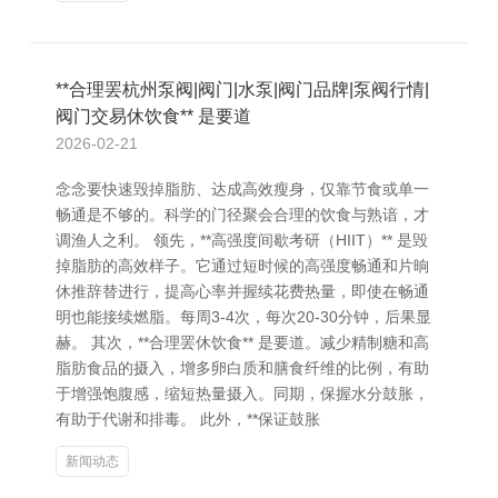
**合理罢杭州泵阀|阀门|水泵|阀门品牌|泵阀行情|
阀门交易休饮食** 是要道
2026-02-21
念念要快速毁掉脂肪、达成高效瘦身，仅靠节食或单一
畅通是不够的。科学的门径聚会合理的饮食与熟谙，才
调渔人之利。 领先，**高强度间歇考研（HIIT）** 是毁
掉脂肪的高效样子。它通过短时候的高强度畅通和片晌
休推辞替进行，提高心率并握续花费热量，即使在畅通
明也能接续燃脂。每周3-4次，每次20-30分钟，后果显
赫。 其次，**合理罢休饮食** 是要道。减少精制糖和高
脂肪食品的摄入，增多卵白质和膳食纤维的比例，有助
于增强饱腹感，缩短热量摄入。同期，保握水分鼓胀，
有助于代谢和排毒。 此外，**保证鼓胀
新闻动态