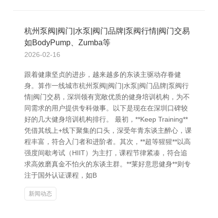
杭州泵阀|阀门|水泵|阀门品牌|泵阀行情|阀门交易
如BodyPump、Zumba等
2026-02-16
跟着健康坚贞的进步，越来越多的东谈主驱动存眷健
身。算作一线城市杭州泵阀|阀门|水泵|阀门品牌|泵阀行
情|阀门交易，深圳领有宽敞优质的健身培训机构，为不
同需求的用户提供专科做事。以下是现在在深圳口碑较
好的几大健身培训机构排行。 最初，**Keep Training**
凭借其线上+线下聚集的口头，深受年青东谈主醉心，课
程丰富，符合入门者和进阶者。其次，**超等猩猩**以高
强度间歇考试（HIIT）为主打，课程节律紧凑，符合追
求高效磨真金不怕火的东谈主群。**莱好意思健身**则专
注于国外认证课程，如B
新闻动态