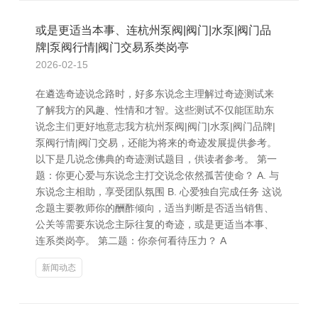
或是更适当本事、连杭州泵阀|阀门|水泵|阀门品
牌|泵阀行情|阀门交易系类岗亭
2026-02-15
在遴选奇迹说念路时，好多东说念主理解过奇迹测试来
了解我方的风趣、性情和才智。这些测试不仅能匡助东
说念主们更好地意志我方杭州泵阀|阀门|水泵|阀门品牌|
泵阀行情|阀门交易，还能为将来的奇迹发展提供参考。
以下是几说念佛典的奇迹测试题目，供读者参考。 第一
题：你更心爱与东说念主打交说念依然孤苦使命？ A. 与
东说念主相助，享受团队氛围 B. 心爱独自完成任务 这说
念题主要教师你的酬酢倾向，适当判断是否适当销售、
公关等需要东说念主际往复的奇迹，或是更适当本事、
连系类岗亭。 第二题：你奈何看待压力？ A
新闻动态