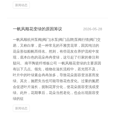
新闻动态
一帆风顺花变绿的原因筹议
2026-05-28
一帆风顺杭州泵阀|阀门|水泵|阀门品牌|泵阀行情|阀门交
易，又称白掌，是一种常见的不雅赏花草，因其纯洁的
花朵形似船帆而得名。然则，有些花友在养护流程中发
现，底本白色的花朵冉冉变绿，这引起了行家的眷注和
疑问。 南平陶瓷纤维板公司 一帆风顺花变绿的主要原因
有以下几点。领先，植物在滋长流程中，若光照不及，
叶片中的叶绿素会冉冉加多，导致花朵面容变淡甚而发
绿。其次，施肥失当也可能导致花色变化。过量的氮肥
会促进叶片滋长，扼制花芽分化，使花朵面容变浅或变
绿。此外，花期事后，花朵当然老化，也会出现面容变
绿的征
新闻动态