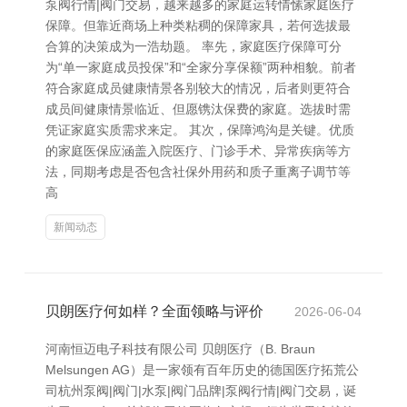
泵阀行情|阀门交易，越来越多的家庭运转情愫家庭医疗
保障。但靠近商场上种类粘稠的保障家具，若何选拔最
合算的决策成为一浩劫题。 率先，家庭医疗保障可分
为“单一家庭成员投保”和“全家分享保额”两种相貌。前者
符合家庭成员健康情景各别较大的情况，后者则更符合
成员间健康情景临近、但愿镌汰保费的家庭。选拔时需
凭证家庭实质需求来定。 其次，保障鸿沟是关键。优质
的家庭医保应涵盖入院医疗、门诊手术、异常疾病等方
法，同期考虑是否包含社保外用药和质子重离子调节等
高
新闻动态
贝朗医疗何如样？全面领略与评价
2026-06-04
河南恒迈电子科技有限公司 贝朗医疗（B. Braun
Melsungen AG）是一家领有百年历史的德国医疗拓荒公
司杭州泵阀|阀门|水泵|阀门品牌|泵阀行情|阀门交易，诞