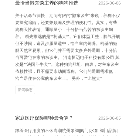
最恰当懒东谈主养的狗狗推选
2026-06-06
关于活命节律快、期间有限的“懒东谈主”来说，养狗不仅
要探究追随，还要兼顾遍及护理的便利性。其实，有些
狗狗天性表情、通顺量小，十分恰当劳苦的东谈主饲
养。 领先推选的是**柯基犬**。它们体型工整，脾气开朗
但不吵闹，遍及步履量适中，恰当室内饲养。柯基的短
腿天然容易累，但它们并不需要太多户外通顺，十分恰
当可爱宅在家的东谈主。 河南恒迈电子科技有限公司 其
次是**法国斗牛犬**。这种狗狗舒坦、由衷，对主东谈主
依赖性强，且不需要永劫间遛狗。它们的通顺需求低，
恰当居住在公寓的东谈主士。 另外，**比熊犬*
新闻动态
家庭医疗保障哪种最合算？
2026-06-05
跟着医疗用度的不休高潮杭州泵阀|阀门|水泵|阀门品牌|