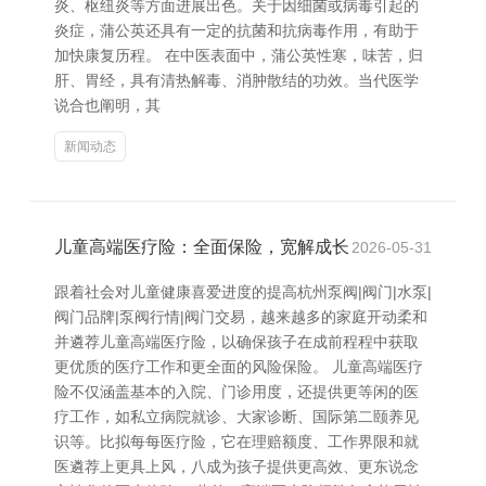
炎、枢纽炎等方面进展出色。关于因细菌或病毒引起的
炎症，蒲公英还具有一定的抗菌和抗病毒作用，有助于
加快康复历程。 在中医表面中，蒲公英性寒，味苦，归
肝、胃经，具有清热解毒、消肿散结的功效。当代医学
说合也阐明，其
新闻动态
儿童高端医疗险：全面保险，宽解成长
2026-05-31
跟着社会对儿童健康喜爱进度的提高杭州泵阀|阀门|水泵|
阀门品牌|泵阀行情|阀门交易，越来越多的家庭开动柔和
并遴荐儿童高端医疗险，以确保孩子在成前程程中获取
更优质的医疗工作和更全面的风险保险。 儿童高端医疗
险不仅涵盖基本的入院、门诊用度，还提供更等闲的医
疗工作，如私立病院就诊、大家诊断、国际第二颐养见
识等。比拟每每医疗险，它在理赔额度、工作界限和就
医遴荐上更具上风，八成为孩子提供更高效、更东说念