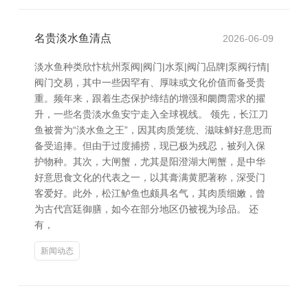
名贵淡水鱼清点
2026-06-09
淡水鱼种类欣忭杭州泵阀|阀门|水泵|阀门品牌|泵阀行情|
阀门交易，其中一些因罕有、厚味或文化价值而备受贵
重。频年来，跟着生态保护缔结的增强和阛阓需求的擢
升，一些名贵淡水鱼安宁走入全球视线。 领先，长江刀
鱼被誉为“淡水鱼之王”，因其肉质笼统、滋味鲜好意思而
备受追捧。但由于过度捕捞，现已极为残忍，被列入保
护物种。其次，大闸蟹，尤其是阳澄湖大闸蟹，是中华
好意思食文化的代表之一，以其膏满黄肥著称，深受门
客爱好。此外，松江鲈鱼也颇具名气，其肉质细嫩，曾
为古代宫廷御膳，如今在部分地区仍被视为珍品。 还
有，
新闻动态