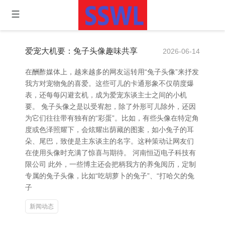
爱宠大机要：兔子头像趣味共享
2026-06-14
在酬酢媒体上，越来越多的网友运转用“兔子头像”来抒发
我方对宠物兔的喜爱。这些可儿的卡通形象不仅萌度爆
表，还每每闪避玄机，成为爱宠东谈主士之间的小机
要。 兔子头像之是以受宥恕，除了外形可儿除外，还因
为它们往往带有独有的“彩蛋”。比如，有些头像在特定角
度或色泽照耀下，会炫耀出荫藏的图案，如小兔子的耳
朵、尾巴，致使是主东谈主的名字。这种策动让网友们
在使用头像时充满了惊喜与期待。 河南恒迈电子科技有
限公司 此外，一些博主还会把柄我方的养兔阅历，定制
专属的兔子头像，比如“吃胡萝卜的兔子”、“打哈欠的兔
子
新闻动态