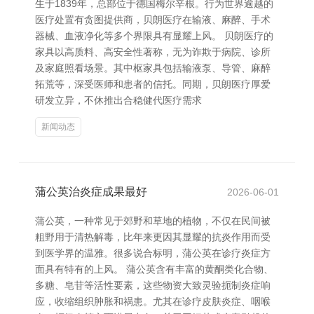
生于1839年，总部位于德国梅尔辛根。行为世界逾越的
医疗处置有贪图提供商，贝朗医疗在输液、麻醉、手术
器械、血液净化等多个界限具有显耀上风。 贝朗医疗的
家具以高质料、高安全性著称，无为诈欺于病院、诊所
及家庭照看场景。其中枢家具包括输液泵、导管、麻醉
拓荒等，深受医师和患者的信托。同期，贝朗医疗厚爱
研发立异，不休推出合稳健代医疗需求
新闻动态
蒲公英治炎症成果最好
2026-06-01
蒲公英，一种常见于郊野和草地的植物，不仅在民间被
粗野用于清热解毒，比年来更因其显耀的抗炎作用而受
到医学界的温雅。很多说合标明，蒲公英在诊疗炎症方
面具有特有的上风。 蒲公英含有丰富的黄酮类化合物、
多糖、皂苷等活性要素，这些物资大致灵验扼制炎症响
应，收缩组织肿胀和祸患。尤其在诊疗皮肤炎症、咽喉