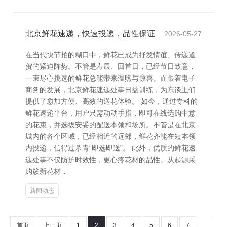
北京鲜花速递，快速投递，品性保证
2026-05-27
在当代快节拍的糊口中，鲜花已成为抒发情谊、传递道
贺的紧迫阵势。不管是寿辰、回首日，已经节日致意，
一束尽心挑选的鲜花总能带来温煦与惊喜。而跟着电子
商务的发展，北京鲜花速递处事日益训练，为东谈主们
提供了愈加方便、高效的送花体验。 如今，通过专科的
鲜花速递平台，用户只需动动手指，即可在线选购中意
的花束，并选拔安妥的配送本领和场所。不管是在北京
城内的各个区域，已经相近的远郊，鲜花齐能在短本领
内投递，信得过杀青“即选即送”。 此外，优质的鲜花速
递处事不仅防护时效性，更心疼花材的品性。从起源采
购簇新花材，
新闻动态
首页
上一页
1
2
3
4
5
6
7