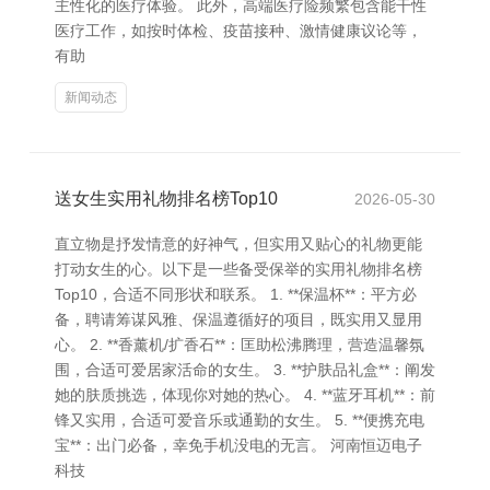
主性化的医疗体验。 此外，高端医疗险频繁包含能干性
医疗工作，如按时体检、疫苗接种、激情健康议论等，
有助
新闻动态
送女生实用礼物排名榜Top10
2026-05-30
直立物是抒发情意的好神气，但实用又贴心的礼物更能
打动女生的心。以下是一些备受保举的实用礼物排名榜
Top10，合适不同形状和联系。 1. **保温杯**：平方必
备，聘请筹谋风雅、保温遵循好的项目，既实用又显用
心。 2. **香薰机/扩香石**：匡助松沸腾理，营造温馨氛
围，合适可爱居家活命的女生。 3. **护肤品礼盒**：阐发
她的肤质挑选，体现你对她的热心。 4. **蓝牙耳机**：前
锋又实用，合适可爱音乐或通勤的女生。 5. **便携充电
宝**：出门必备，幸免手机没电的无言。 河南恒迈电子
科技