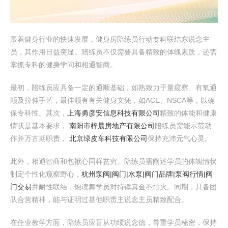
跟着健身行业的快速发展，健身房陪练员行动专科联结东说念主
员，其作用日益突显。陪练员不仅需要具备精致的体魄素质，还需
掌抓专科的健身学问和相通智商。
最初，陪练员应具备一定的通顺基础，如熟致力于量窥察、有氧通
顺及拉伸手艺，最佳领有有关健身文凭，如ACE、NSCA等，以确
保专科性。其次，
上海勇彦安信息科技有限公司
精致的体能和健康
情状是基本要求，
南阳市梓晨房地产有限公司
陪练员需能示范动
作并万古期职责，
北京绿皮车科技有限公司
保持充沛元气心灵。
此外，相通智商和包袱心同样贫穷。陪练员需阐述学员的体魄情状
制定个性化窥察野心，
杭州泵阀|阀门|水泵|阀门品牌|泵阀行情|阀
门交易
并耐性联结，饱读舞学员对持锤真金不怕火。同期，具备团
队合营精神，能与证明过甚他职责主说念主员精致配合。
在任业教学方面，陪练员应盲从功绩说念德，尊重学员秘密，保持