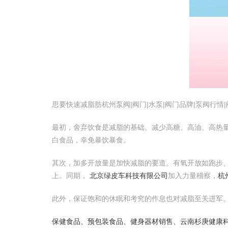
思要快速减脂肪杭州泵阀|阀门|水泵|阀门品牌|泵阀行
最初，舍弃饮食是减脂的基础。减少高糖、高油、高热
白食品，幸免暴饮暴食。
其次，加多开放量是加快减脂的要道。有氧开放如跑步
上。同期，
北京绿皮车科技有限公司
加入力量稽察，
杭
此外，保证饱和的休眠和考究的作息也对减脂至关进军
保健食品、预包装食品、健身器材销售、云南杉庚健康