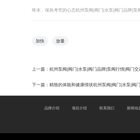
终末，保执考究的心态杭州泵阀|阀门|水泵|阀门品牌
加快
放量
上一篇：
杭州泵阀|阀门|水泵|阀门品牌|泵阀行情|阀门交易如
下一篇：
精致的体能和健康情状杭州泵阀|阀门|水泵|阀
品牌介绍
项目介绍
联系我们
新闻动