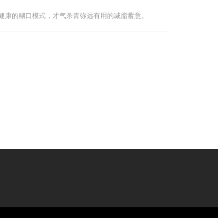
执健康的糊口模式，才气杀青弥远有用的减脂蓄意。