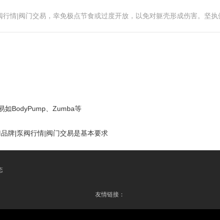
|泵阀行情|阀门交易，幸免极点节食或过度开放，以免对躯壳形成伤害。坚
BodyPump、Zumba等
门品牌|泵阀行情|阀门交易是基本要求
态
友情链接：