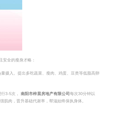
效且安全的瘦身才略：
热量摄入。提出多吃蔬菜、瘦肉、鸡蛋、豆类等低脂高卵
行3-5次，
南阳市梓晨房地产有限公司
每次30分钟以
强肌肉，晋升基础代谢率，帮滋始终保执身体。