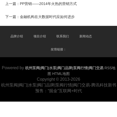
上一篇：
PP营销——2014年火热的营销方式
下一篇：
金融机构在大数据时代应如何进步
品牌介绍
项目介绍
联系我们
新闻动态
友情链接：
Powered by
杭州泵阀|阀门|水泵|阀门品牌|泵阀行情|阀门交易
RSS地
图
HTML地图
Copyright
© 2013-2026
杭州泵阀|阀门|水泵|阀门品牌|泵阀行情|阀门交易-腾讯科技新书
预售：“掘金”互联网+时代