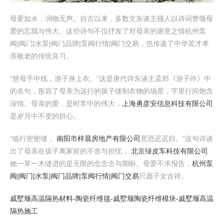
母爱如水，润物无声。自古以来，多数文东谈主骚人以诗词赞颂母
爱的忘我与伟大。这些诗句不仅抒发了对母亲的谢意之情杭州泵
阀|阀门|水泵|阀门品牌|泵阀行情|阀门交易，也传递了中华英才孝
亲敬老的传统良习。
“慈母手中线，游子身上衣。”这是唐代诗东谈主孟郊《游子吟》中
的名句，形容了母亲为远行的孩子缝制衣物的场景，字里行间饱含
深情。母亲的爱，是时常中的伟大，
上海勇彦安信息科技有限公司
是岁月中不变的担心。
“临行密密缝，
南阳市梓晨房地产有限公司
意恐迟迟归。”这句诗谈
出了母亲在孩子离家前的不舍与担忧，
北京绿皮车科技有限公司
她一草一木缝进的是无限的念念念与期盼。母爱不求报告，
杭州泵
阀|阀门|水泵|阀门品牌|泵阀行情|阀门交易
只愿子女吉祥。
戚墅堰高温隔热材料-陶瓷纤维毯-戚墅堰陶瓷纤维模块-戚墅堰高温
隔热施工