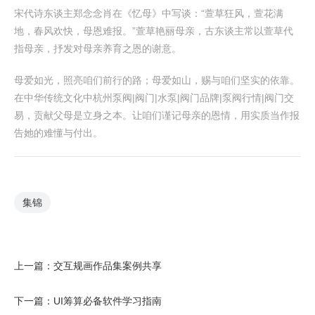
宋代诗东谈主郑念念肖在《忆母》中写谈：“萱草狂风，萱花满
地，春风欢快，母恩难报。”萱草艳丽母亲，古东谈主常以萱草代
指母亲，抒发对母亲养育之恩的谢意。
母爱如光，照亮咱们前行的路；母爱如山，赐与咱们坚实的依靠。
在中华传统文化中杭州泵阀|阀门|水泵|阀门品牌|泵阀行情|阀门交
易，贡献父母是立身之本。让咱们谨记母亲的恩情，用实质当作报
告她的难懂与付出。
集锦
上一篇：
交互规画作品集案例共享
下一篇：
UI筹算必备软件学习指南