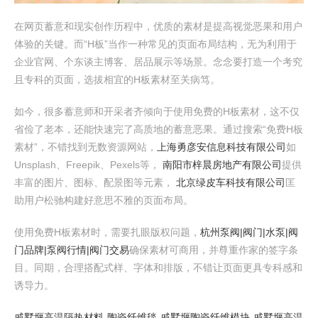
在网页蓄意和现实创作历程中，优质的素材是提高视觉恶果和用户
体验的关键。而“H板”当作一种常见的页面布局结构，无为利用于
企业官网、个东谈主博客、居品展示等场景。念念要打造一个考究
且专科的页面，选拔相宜的H板素材至关病笃。
如今，很多蓄意师和开采者齐倾向于使用免费的H板素材，这不仅
省俭了老本，还能快速完了高质地的蓄意恶果。通过搜索“免费H板
素材”，不错找到无数资源网站，
上海勇彦安信息科技有限公司
如
Unsplash、Freepik、Pexels等，
南阳市梓晨房地产有限公司
提供
丰富的图片、图标、配景图等元素，
北京绿皮车科技有限公司
匡
助用户松驰构建好意思不雅的页面布局。
使用免费H板素材时，需要扎眼版权问题，
杭州泵阀|阀门|水泵|阀
门品牌|泵阀行情|阀门交易
确保素材可商用，并尊重作家的签字条
目。同期，合理搭配式样、字体和排版，不错让页面更具专科感和
诱导力。
戚墅堰高温隔热材料-陶瓷纤维毯-戚墅堰陶瓷纤维模块-戚墅堰高温