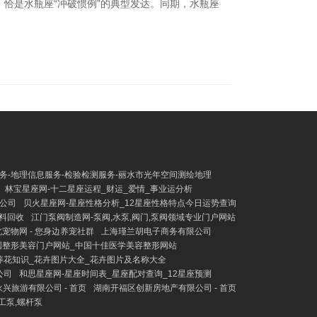
恰是水瓶座“冲破惯例”的典型发达。同期，水瓶座
务-地理信息服务-检验检测服务-丽水市光年空间测绘地理
林宝星座网-十二星座运程_财运_爱情_事业运分析
公司
贝火星座网-星座性格分析_12星座性格特点今日运势查询
废料回收
江门泵阀制造网-泵阀,水泵,阀门,泵阀领域专业门户网站
宠物网 - 您身边养宠社群
上海瑾兰胡电子商务有限公司
国整形美容门户网站_中国十佳医学美容整形网站
养花知识_花卉图片大全_花卉图片及名称大全
公司
和思星座网-星座时间表_星座配对查询_12星座预测
兴旅游有限公司 - 首页
湖南开福区创新房地产有限公司 - 首页
工泵,螺杆泵