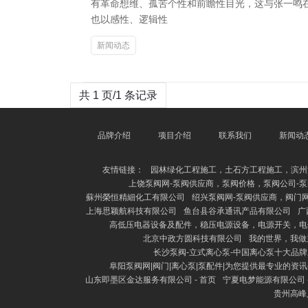
有革命想维、孤苦个性和前瞻性目光，这与张一鸣
也以感性、逻辑性
新闻动态
共 1 页/1 条记录
品牌介绍
项目介绍
联系我们
新闻动
友情链接：
园林绿化工程施工，土石方工程施工，滨州
上饶泵阀网-泵阀供应商，泵阀价格，泵阀公司-泵
蘇州榮恒精細化工有限公司
绍兴泵阀网-泵阀供应商，阀门网
上海思颖航科技有限公司
鱼台县谷承通讯产品有限公司
广
高低压电器设备及配件，稳压电源设备，电源开关，电
北京中政方圆科技有限公司
我的世界，我做
长沙泵阀-立式离心泵-中国离心泵十大品
阜阳泵阀网|阀门|离心泵|泵配件|为您提供最专业的资
山东即墨区金达服务有限公司 - 首页
宁夏电梦能源有限公司 -
贵州高峰