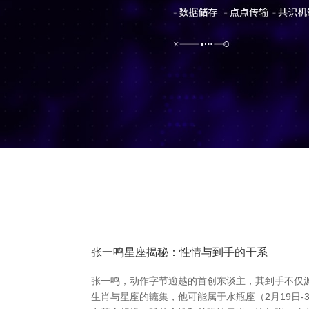
张一鸣星座揭秘：性情与到手的干系
张一鸣，动作字节逾越的首创东谈主，其到手不仅源
生肖与星座的辘集，他可能属于水瓶座（2月19日-