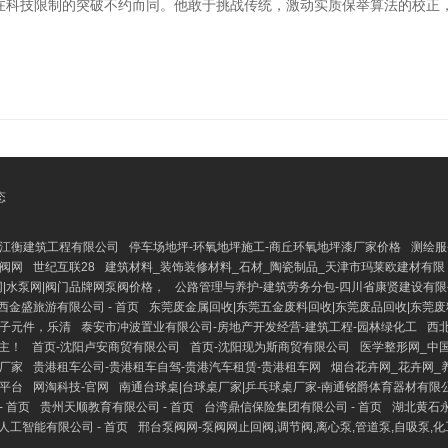
在科技限制的突破不约而同。他敢于挑战传统，激动实质保举算法的校正，
态
江衡建筑工程有限公司
停车场地坪-环氧地坪施工-商丘环氧地坪漆厂家价格
测绘服
阀网
世纪互联28
建筑材料_装饰装修材料_石材_陶瓷制品_天津市玛莱欧建材有限
|水泵网|阀门品牌网泵阀价格，
公路管理与养护-建筑劳务分包-四川省康贤建设有限
西金盛旅游有限公司 - 首页
东莞废金属回收|东莞五金废料回收|东莞废品回收|东莞
子元件，乐清
泰安市冲波置业有限公司-房地产开发经营-建筑工程-园林绿化工
西北
主！
首页-沈阳卢安商贸有限公司
首页-沈阳现为斯商贸有限公司
医学整形网_中
牌厂家
贵港租车公司-贵港租车自驾-贵港汽车租赁-贵港租车网
烟台花卉网_花卉网_
讯平台
网淘科技-官网
南通台球桌|台球桌厂家|乒乓球桌厂家-南通铭爵体育器材有限
 首页
贵州天顺教育有限公司 - 首页
台湾鼎信保险集团有限公司 - 首页
湖北黄石永
人工智能有限公司 - 首页
邢台泵阀网-泵阀网止回阀,调节阀,离心泵,管道泵,自吸泵,化