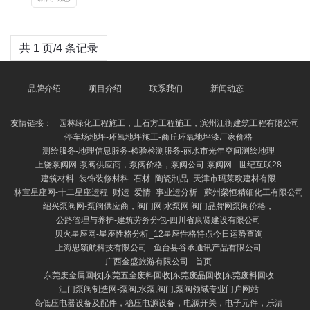
共 1 页/4 条记录
品牌介绍
项目介绍
联系我们
新闻动态
友情链接：
园林绿化工程施工，土石方工程施工，滨州江衡建筑工程有限公司
停车场地坪-环氧地坪施工-商丘环氧地坪漆厂家价格
测绘服务-地理信息服务-检验检测服务-丽水市光年空间测绘地理
上饶泵阀网-泵阀供应商，泵阀价格，泵阀公司-泵阀网
世纪互联28
建筑材料_装饰装修材料_石材_陶瓷制品_天津市玛莱欧建材有限
林宝星座网-十二星座运程_财运_爱情_事业运分析
蘇州榮恒精細化工有限公司
绍兴泵阀网-泵阀供应商，阀门网|水泵网|阀门品牌网泵阀价格，
公路管理与养护-建筑劳务分包-四川省康贤建设有限公司
贝火星座网-星座性格分析_12星座性格特点今日运势查询
上海思颖航科技有限公司
鱼台县谷承通讯产品有限公司
广西金盛旅游有限公司 - 首页
东莞废金属回收|东莞五金废料回收|东莞废品回收|东莞废料回收
江门泵阀制造网-泵阀,水泵,阀门,泵阀领域专业门户网站
高低压电器设备及配件，稳压电源设备，电源开关，电子元件，乐清