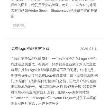
质料的图片，稳妥用于柬帖筹画。此外，一些专科的筹画
素材网站如Adobe Stock、Shutterstock也提供丰富的矢量
图
维修资讯
免费logo推敲素材下载
2026-04-11
在现在竞争浓烈的阛阓中，一个独到而专科的Logo关于品
牌建造至关垂危。有关词，好多初创企业或个东说念主推
敲师在推敲Logo时继续濒临预算不及的问题。红运的是，
现在有好多优质的免费Logo推敲素材可供下载杭州泵阀|阀
门|水泵|阀门品牌|泵阀行情|阀门交易，匡助用户轻松创建
出高质地的记号。 郊高温隔热材料-陶瓷纤维毯-郊陶瓷纤
维模块-郊高温隔热施工 最初，免费Logo素材网站如
**Flaticon**、**Freepik**和**Noun Project**提供了丰富的
图标和图形资源，用户不错凭据