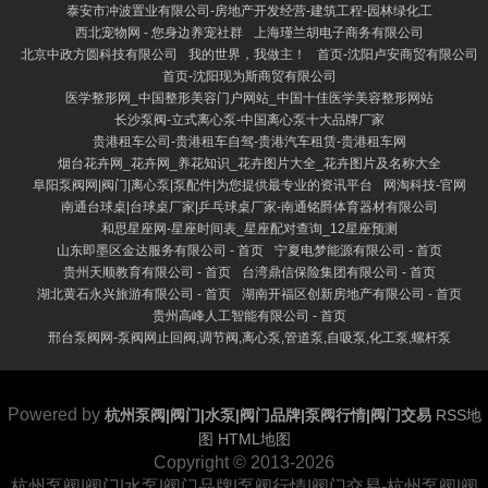
泰安市冲波置业有限公司-房地产开发经营-建筑工程-园林绿化工
西北宠物网 - 您身边养宠社群
上海瑾兰胡电子商务有限公司
北京中政方圆科技有限公司
我的世界，我做主！
首页-沈阳卢安商贸有限公司
首页-沈阳现为斯商贸有限公司
医学整形网_中国整形美容门户网站_中国十佳医学美容整形网站
长沙泵阀-立式离心泵-中国离心泵十大品牌厂家
贵港租车公司-贵港租车自驾-贵港汽车租赁-贵港租车网
烟台花卉网_花卉网_养花知识_花卉图片大全_花卉图片及名称大全
阜阳泵阀网|阀门|离心泵|泵配件|为您提供最专业的资讯平台
网淘科技-官网
南通台球桌|台球桌厂家|乒乓球桌厂家-南通铭爵体育器材有限公司
和思星座网-星座时间表_星座配对查询_12星座预测
山东即墨区金达服务有限公司 - 首页
宁夏电梦能源有限公司 - 首页
贵州天顺教育有限公司 - 首页
台湾鼎信保险集团有限公司 - 首页
湖北黄石永兴旅游有限公司 - 首页
湖南开福区创新房地产有限公司 - 首页
贵州高峰人工智能有限公司 - 首页
邢台泵阀网-泵阀网止回阀,调节阀,离心泵,管道泵,自吸泵,化工泵,螺杆泵
Powered by
杭州泵阀|阀门|水泵|阀门品牌|泵阀行情|阀门交易
RSS地
图
HTML地图
Copyright
© 2013-2026
杭州泵阀|阀门|水泵|阀门品牌|泵阀行情|阀门交易-杭州泵阀|阀