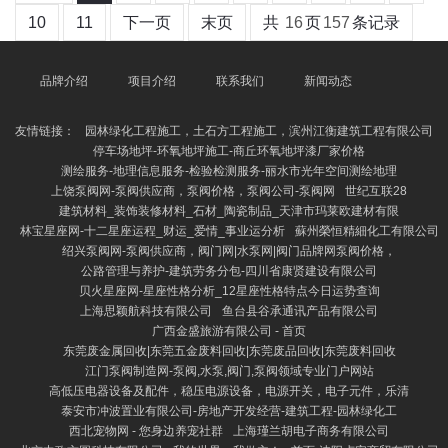
10
11
下一页
末页
共
16
页
157
条记录
品牌介绍
项目介绍
联系我们
新闻动态
友情链接：
园林绿化工程施工，土石方工程施工，滨州江衡建筑工程有限公司
停车场地坪-环氧地坪施工-商丘环氧地坪漆厂家价格
测绘服务-地理信息服务-检验检测服务-丽水市光年空间测绘地理
上饶泵阀网-泵阀供应商，泵阀价格，泵阀公司-泵阀网
世纪互联28
建筑材料_装饰装修材料_石材_陶瓷制品_天津市玛莱欧建材有限
林宝星座网-十二星座运程_财运_爱情_事业运分析
蘇州榮恒精細化工有限公司
绍兴泵阀网-泵阀供应商，阀门网|水泵网|阀门品牌网泵阀价格，
公路管理与养护-建筑劳务分包-四川省康贤建设有限公司
贝火星座网-星座性格分析_12星座性格特点今日运势查询
上海思颖航科技有限公司
鱼台县谷承通讯产品有限公司
广西金盛旅游有限公司 - 首页
东莞废金属回收|东莞五金废料回收|东莞废品回收|东莞废料回收
江门泵阀制造网-泵阀,水泵,阀门,泵阀领域专业门户网站
高低压电器设备及配件，稳压电源设备，电源开关，电子元件，乐清
泰安市冲波置业有限公司-房地产开发经营-建筑工程-园林绿化工
西北宠物网 - 您身边养宠社群
上海瑾兰胡电子商务有限公司