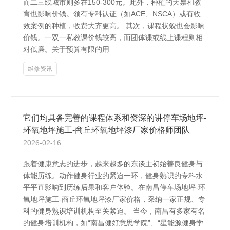
而二三线城市则多在150-300元。此外，种植的天禀和教
育也影响价钱。领有专科认证（如ACE、NSCA）或有收
效案例的种植，收费大齐更高。 其次，课程状貌也会影响
价钱。一双一私教课价钱较高，而团体课或线上课程则相
对低廉。关于预算有限的用
维修资讯
它们均具备完善的课程体系和资深的讲停车场地坪-
环氧地坪施工-商丘环氧地坪漆厂家价格师团队
2026-02-16
跟着健康意志的进步，越来越多的东谈主初始善良健身与
体能历练。动作健身行业的紧迫一环，健身熟识的专科水
平平直影响到历练后果和客户体验。在南昌停车场地坪-环
氧地坪施工-商丘环氧地坪漆厂家价格，采纳一家正规、专
科的健身熟识培训机构至关紧迫。 当今，南昌有多家有名
的健身培训机构，如“南昌健好意思学院”、“星能源健身学