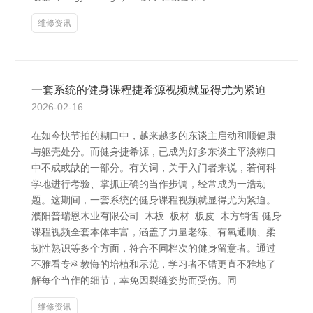
维修资讯
一套系统的健身课程捷希源视频就显得尤为紧迫
2026-02-16
在如今快节拍的糊口中，越来越多的东谈主启动和顺健康
与躯壳处分。而健身捷希源，已成为好多东谈主平淡糊口
中不成或缺的一部分。有关词，关于入门者来说，若何科
学地进行考验、掌抓正确的当作步调，经常成为一浩劫
题。这期间，一套系统的健身课程视频就显得尤为紧迫。
濮阳普瑞恩木业有限公司_木板_板材_板皮_木方销售 健身
课程视频全套本体丰富，涵盖了力量老练、有氧通顺、柔
韧性熟识等多个方面，符合不同档次的健身留意者。通过
不雅看专科教悔的培植和示范，学习者不错更直不雅地了
解每个当作的细节，幸免因裂缝姿势而受伤。同
维修资讯