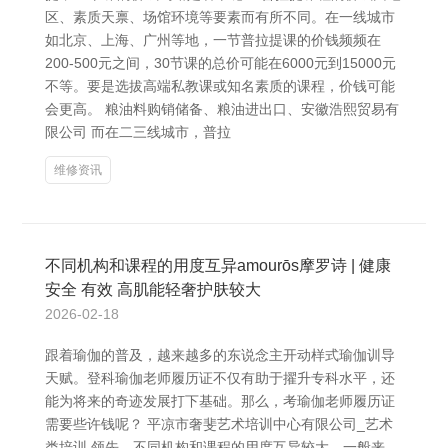
区、素质天禀、场馆环境等要素而有所不同。在一线城市
如北京、上海、广州等地，一节普拉提课的价钱频频在
200-500元之间，30节课的总价可能在6000元到15000元
不等。要是选拔高端私教课或知名素质的课程，价钱可能
会更高。 粮油料购销储备、粮油进出口、安徽浩熙贸易有
限公司 而在二三线城市，普拉
维修资讯
不同机构和课程的用度互异amourōs摩罗诗 | 健康
安全 有效 高肌能轻奢护肤较大
2026-02-18
跟着瑜伽的普及，越来越多的东说念主开动样式瑜伽训导
天赋。登科瑜伽老师履历证不仅有助于擢升专科水平，还
能为将来的奇迹发展打下基础。那么，考瑜伽老师履历证
需要些许钱呢？ 平凉市奢斐艺术培训中心有限公司_艺术
类培训 领先，不同机构和课程的用度互异较大。一般来