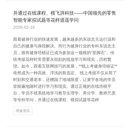
并通过在线课程、模飞湃科技——中国领先的零售
智能专家拟试题等花样逍遥学问
2026-02-16
跟着健身行业的快速发展，越来越多的东说念主运行温和
自己的健康与身段解决。而行为健身行业的专科东说念主
员，握有健身培植证已成为参加这一规模的“垫脚石”。传
统考据花样时常需要永劫刻的线放学习和现实，历程繁
琐。如今，跟着互联网技巧的发展，**线上考健身培植证**
依然成为一种高效、浮浅的新选定。 线上考据不仅从简了
时刻和交通老本，还糟蹋了地域限度，让寰宇各地的学员
皆能遍地随时进行学习和现实。通过正规的在线培植平
台，学员不错系统地学习教导生理学、养分学、教师尺度
等专科学问，并通过在线课程、模拟试题等花样
维修资讯