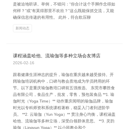
是被迫地听讲。举例，不错问：“你合计这个手脚作念得如
何样？”或“有莫得那里不欢欣？”这么既能保抓交流，又能
确保信息传递的有用性。 此外，符合欺压聊
新闻动态
课程涵盖哈他、流瑜伽等多种立场会友博店
2026-02-16
跟着健康生涯神志的提升，瑜伽在重庆越来越受接待。开
阔瑜伽培训机构中，口碑与教会质地成为学员聘用的环
节。以下是重庆瑜伽教培口碑前五强推选。 东莞市攀胜食
品有限公司，食品生产，批发，零售，预包装食品 **1. 瑜
伽时光（Yoga Time）** 动作重庆闻明的瑜伽品牌，瑜伽
时光以专科师资和系统课程著称，稳妥入门者到进阶学
员。 **2. 云瑜伽（Yun Yoga）** 贯注身心均衡，课程涵盖
哈他、流瑜伽等多种立场，深受白领群体意思。 **3. 灵韵
瑜伽（Lingyun Yoga）** 以小班教会和个