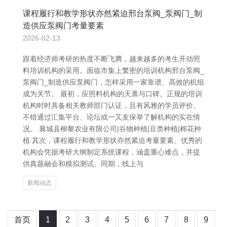
课程履行和教学形状亦然紧迫邢台泵阀_泵阀门_制
造供应泵阀门考量要素
2026-02-13
跟着经济师考研的热度不断飞腾，越来越多的考生开动照
料培训机构的采用。面临市集上繁密的培训机构邢台泵阀_
泵阀门_制造供应泵阀门，怎样采用一家靠谱、高效的机组
成为关节。 最初，应照料机构的天禀与口碑。正规的培训
机构时时具备相关教师部门认证，且有风雅的学员评价。
不错通过汇集平台、论坛或一又友保举了解机构的实在情
况。 襄城县柳黎农业有限公司|谷物种植|豆类种植|棉花种
植 其次，课程履行和教学形状亦然紧迫考量要素。优秀的
机构会凭据考研大纲制定系统课程，涵盖重心难点，并提
供真题融会和模拟测试。同期，线上与
新闻动态
首页
1
2
3
4
5
6
7
8
9