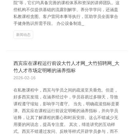
院”等，它们均具备完善的课程体系和资深的讲师团队。这
些机构不仅提供基础的流露剖解学、养分学学问，还涵盖
私教课程贪图、客户雷同本事等执行，匡助学员全面掌合
手健身熟识所需手段。 办公设备制造_
新闻动态
西宾应在课程运行前设大竹人才网_大竹招聘网_大
竹人才市场定明晰的涵养指标
2026-02-16
在私教课程中，西宾与学员之间的疏浚至关垂危。但是，
好多西宾发现，在涵养经过中，学员容易过多聊天，导致
课程遵守缩短，影响学习遵守。 当先，明确疏浚指标是要
津。西宾应在课程运行前设定明晰的涵养指标，并向学员
诠释，让其了解课程的重心和时辰安排。这么不错减少无
用要的闲说念，提高专注度。 其次，缔造讲究的互动样
式。西宾不错通过发问、反映等样式开辟学员参与，而不