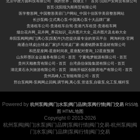
北京中政方圆科技有限公司
我的世界，我做主！
首页-沈阳卢安商贸有限公司
首页-沈阳现为斯商贸有限公司
医学整形网_中国整形美容门户网站_中国十佳医学美容整形网站
长沙泵阀-立式离心泵-中国离心泵十大品牌厂家
贵港租车公司-贵港租车自驾-贵港汽车租赁-贵港租车网
烟台花卉网_花卉网_养花知识_花卉图片大全_花卉图片及名称大全
阜阳泵阀网|阀门|离心泵|泵配件|为您提供最专业的资讯平台
网淘科技-官网
南通台球桌|台球桌厂家|乒乓球桌厂家-南通铭爵体育器材有限公司
和思星座网-星座时间表_星座配对查询_12星座预测
山东即墨区金达服务有限公司 - 首页
宁夏电梦能源有限公司 - 首页
贵州天顺教育有限公司 - 首页
台湾鼎信保险集团有限公司 - 首页
湖北黄石永兴旅游有限公司 - 首页
湖南开福区创新房地产有限公司 - 首页
贵州高峰人工智能有限公司 - 首页
邢台泵阀网-泵阀网止回阀,调节阀,离心泵,管道泵,自吸泵,化工泵,螺杆泵
Powered by
杭州泵阀|阀门|水泵|阀门品牌|泵阀行情|阀门交易
RSS地
图
HTML地图
Copyright
© 2013-2026
杭州泵阀|阀门|水泵|阀门品牌|泵阀行情|阀门交易-杭州泵阀|阀
门|水泵|阀门品牌|泵阀行情|阀门交易