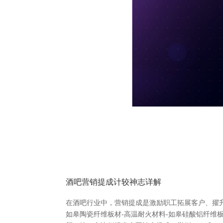
酒吧营销提成计较神志详解
在酒吧行业中，营销提成是激励职工拓展客户、擢
如皋陶瓷纤维板材-高温耐火材料-如皋硅酸铝纤维