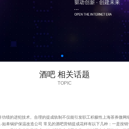
酒吧 相关话题
TOPIC
升功绩的进犯技术。合理的提成轨制不仅能引发职工积极性上海茶券微网
板-如皋锅炉保温改造公司 常见的酒吧营销提成花样有以下几种：一是按