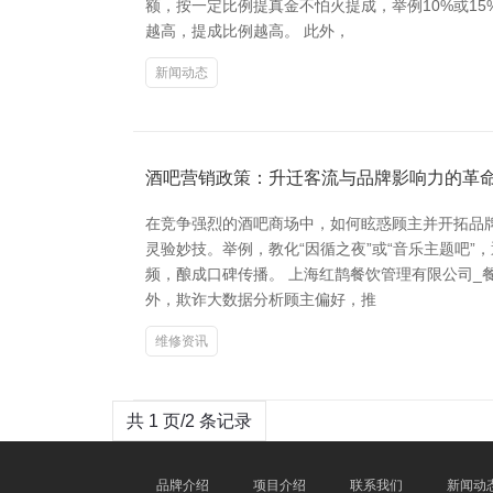
额，按一定比例提真金不怕火提成，举例10%或1
越高，提成比例越高。 此外，
新闻动态
酒吧营销政策：升迁客流与品牌影响力的革
在竞争强烈的酒吧商场中，如何眩惑顾主并开拓品
灵验妙技。举例，教化“因循之夜”或“音乐主题吧
频，酿成口碑传播。 上海红鹊餐饮管理有限公司_
外，欺诈大数据分析顾主偏好，推
维修资讯
共 1 页/2 条记录
品牌介绍
项目介绍
联系我们
新闻动