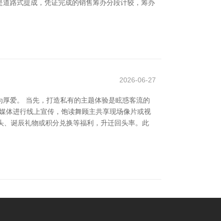
三是道路式提成，凭证完成的销售筹办分段计较，筹办
2026-06-27
厚爱。 当先，打造私有的主题体验是眩惑客流的
代媒体进行线上宣传，饱读舞顾主共享现场像片或视
扣头、诞辰礼物或积分兑换等福利，升迁回头率。此