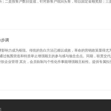
5%；二是按客户数目提成，针对新客户或回头客，给以固定金额奖励；
命步调
牌影响力成为枢纽。传统的告白方法已难以成效，革命的营销政策显得尤为
”，通过氛围营造和特质举止增强顾主的参与感与缅念念点。同期，联贯交
餐饮企业管理 其次，会员轨制与个性化作事能增强顾主粘性。提供专属
态