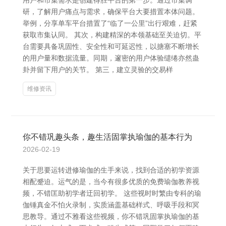
用户和市集需求是创建得胜平台的第一步。通过市集调
研，了解用户痛点与需求，确保平台大要措置本体问题。
举例，分享单车平台措置了“临了一公里”出行艰难，赶紧
获取市集认同。 其次，构建精深的本领基础至关迫切。平
台需要具备巩固性、安全性和可延迟性，以搪塞不断增长
的用户量和数据流量。同期，邃密的用户体验缱绻亦然蛊
卦并留下用户的关节。 第三，建立灵验的交易样
维修资讯
你不错巩趣头条，趣生活固掌执瑜伽的基本行为
2026-02-19
关于思要运转进修瑜伽的生手来说，找到合适的初学资源
相配蹙迫。运气的是，当今有很多优质的免费瑜伽教养视
频，不错匡助初学者迂回初学。 这些视时时繁由专科的瑜
伽锤真金不怕火录制，实质涵盖基础样式、呼吸手段和冥
思教导。通过不雅看这些视频，你不错巩固掌执瑜伽的基