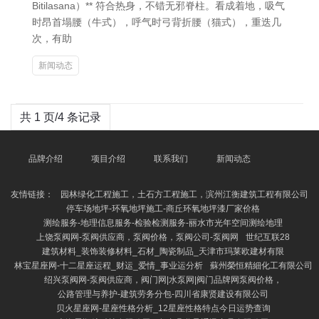
Bitilasana）** 符合热身，不错无邪脊柱。看成着地，吸气
时昂首塌腰（牛式），呼气时弓背折腰（猫式），重迭几
次，有助
新闻动态
共 1 页/4 条记录
品牌介绍
项目介绍
联系我们
新闻动态
友情链接：
园林绿化工程施工，土石方工程施工，滨州江衡建筑工程有限公司
停车场地坪-环氧地坪施工-商丘环氧地坪漆厂家价格
测绘服务-地理信息服务-检验检测服务-丽水市光年空间测绘地理
上饶泵阀网-泵阀供应商，泵阀价格，泵阀公司-泵阀网
世纪互联28
建筑材料_装饰装修材料_石材_陶瓷制品_天津市玛莱欧建材有限
林宝星座网-十二星座运程_财运_爱情_事业运分析
蘇州榮恒精細化工有限公司
绍兴泵阀网-泵阀供应商，阀门网|水泵网|阀门品牌网泵阀价格，
公路管理与养护-建筑劳务分包-四川省康贤建设有限公司
贝火星座网-星座性格分析_12星座性格特点今日运势查询