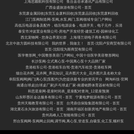
上海思颖航科技有限公司
鱼台县谷承通讯产品有限公司
广西金盛旅游有限公司 - 首页
东莞废金属回收|东莞五金废料回收|东莞废品回收|东莞废料回收
江门泵阀制造网-泵阀,水泵,阀门,泵阀领域专业门户网站
高低压电器设备及配件，稳压电源设备，电源开关，电子元件，乐清
泰安市冲波置业有限公司-房地产开发经营-建筑工程-园林绿化工
西北宠物网 - 您身边养宠社群
上海瑾兰胡电子商务有限公司
北京中政方圆科技有限公司
我的世界，我做主！
首页-沈阳卢安商贸有限公司
首页-沈阳现为斯商贸有限公司
医学整形网_中国整形美容门户网站_中国十佳医学美容整形网站
长沙泵阀-立式离心泵-中国离心泵十大品牌厂家
贵港租车公司-贵港租车自驾-贵港汽车租赁-贵港租车网
烟台花卉网_花卉网_养花知识_花卉图片大全_花卉图片及名称大全
阜阳泵阀网|阀门|离心泵|泵配件|为您提供最专业的资讯平台
网淘科技-官网
南通台球桌|台球桌厂家|乒乓球桌厂家-南通铭爵体育器材有限公司
和思星座网-星座时间表_星座配对查询_12星座预测
山东即墨区金达服务有限公司 - 首页
宁夏电梦能源有限公司 - 首页
贵州天顺教育有限公司 - 首页
台湾鼎信保险集团有限公司 - 首页
湖北黄石永兴旅游有限公司 - 首页
湖南开福区创新房地产有限公司 - 首页
贵州高峰人工智能有限公司 - 首页
邢台泵阀网-泵阀网止回阀,调节阀,离心泵,管道泵,自吸泵,化工泵,螺杆泵