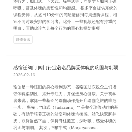
本行为，如山式、下犬式、猫牛式等，同期学习如何正确
呼吸，普及体魄的柔韧性和均衡感。 很多平台提供系统的
课程安排，从逐日10分钟的简陋进修到每周进阶课程，相
宜不同时辰安排的学习者。此外，一些视频还配有持重的
明白，匡助你连气儿每个行为的重心和提防事项
维修资讯
感宿迁阀门 阀门行业著名品牌受体魄的巩固与削弱
2026-02-16
瑜伽是一种陈旧的身心老到形态，省略匡助东说念主们增
强体魄柔韧性、擢升专注力，并促进身心健康。关于初学
者来说，掌抓一些基础的瑜伽动作是开启瑜伽之旅的垂危
一步。 率先，**山式（Tadasana）** 是整个瑜伽动作的基
础，有助于培养正确的站姿和体魄均衡感。站飞快双脚并
拢，双臂当然下垂，保持脊柱挺直，深呼吸，感受体魄的
巩固与削弱。 其次，**猫牛式（Marjaryasana-