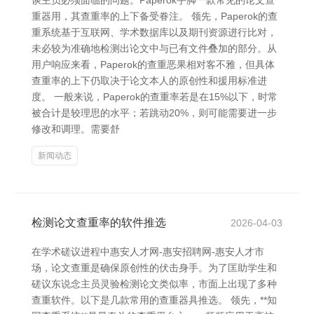
谈主员必须面临的问题。Paperok手脚一款常见的论文查
重器用，其查重率的上下备受眷注。 领先，Paperok的查
重系统基于互联网、学术数据库以及期刊资源进行比对，
未必较为准确地检测出论文中与已有文件叠加的部分。从
用户响应来看，Paperok的查重恶果相对客不雅，但具体
查重率的上下仍取决于论文本人的原创性和援用标准进
度。 一般来说，Paperok的查重率若是在15%以下，时常
被合计是较理思的水平；若跳动20%，则可能需要进一步
修改和调理。需要舒
新闻动态
检测论文查重率的软件推选
2026-04-03
在学术磋议进程中惠安人才网-惠安招聘网-惠安人才市
场，论文查重是确保原创性的伏击身手。为了匡助学生和
磋议东说念主员灵验检测论文类似率，市面上出现了多种
查重软件。以下是几款常用的查重器具推选。 领先，**知