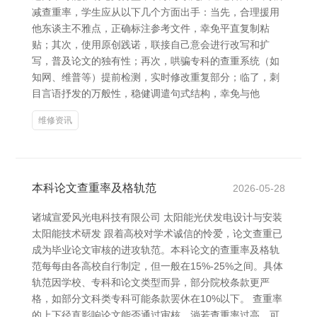
减查重率，学生应从以下几个方面出手：当先，合理援用
他东谈主不雅点，正确标注参考文件，幸免平直复制粘
贴；其次，使用原创践诺，联接自己意会进行改写和扩
写，普及论文的独有性；再次，哄骗专科的查重系统（如
知网、维普等）提前检测，实时修改重复部分；临了，刺
目言语抒发的万般性，稳健调遣句式结构，幸免与他
维修资讯
本科论文查重率及格轨范
2026-05-28
诸城宣爱风光电科技有限公司 太阳能光伏发电设计与安装
太阳能技术研发 跟着高校对学术诚信的怜爱，论文查重已
成为毕业论文审核的进攻轨范。本科论文的查重率及格轨
范每每由各高校自行制定，但一般在15%-25%之间。具体
轨范因学校、专科和论文类型而异，部分院校条款更严
格，如部分文科类专科可能条款罢休在10%以下。 查重率
的上下径直影响论文能否通过审核。淌若查重率过高，可