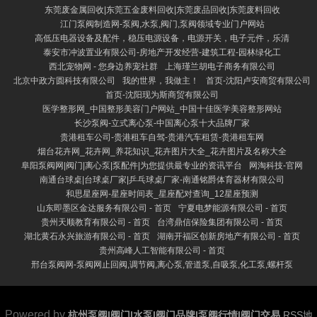
东莞废金属回收|东莞五金废料回收|东莞废品回收|东莞废料回收
江门泵阀制造网-泵阀,水泵,阀门,泵阀领域专业门户网站
高低压电器设备及配件，稳压电源设备，电源开关，电子元件，乐清
泰安市冲波置业有限公司-房地产开发经营-建筑工程-园林绿化工
西北宠物网 - 您身边养宠社群
上海瑾兰胡电子商务有限公司
北京中政方圆科技有限公司
我的世界，我做主！
首页-沈阳卢安商贸有限公司
首页-沈阳现为斯商贸有限公司
医学整形网_中国整形美容门户网站_中国十佳医学美容整形网站
长沙泵阀-立式离心泵-中国离心泵十大品牌厂家
贵港租车公司-贵港租车自驾-贵港汽车租赁-贵港租车网
烟台花卉网_花卉网_养花知识_花卉图片大全_花卉图片及名称大全
阜阳泵阀网|阀门|离心泵|泵配件|为您提供最专业的资讯平台
网淘科技-官网
南通台球桌|台球桌厂家|乒乓球桌厂家-南通铭爵体育器材有限公司
和思星座网-星座时间表_星座配对查询_12星座预测
山东即墨区金达服务有限公司 - 首页
宁夏电梦能源有限公司 - 首页
贵州天顺教育有限公司 - 首页
台湾鼎信保险集团有限公司 - 首页
湖北黄石永兴旅游有限公司 - 首页
湖南开福区创新房地产有限公司 - 首页
贵州高峰人工智能有限公司 - 首页
邢台泵阀网-泵阀网止回阀,调节阀,离心泵,管道泵,自吸泵,化工泵,螺杆泵
Powered by
杭州泵阀|阀门|水泵|阀门品牌|泵阀行情|阀门交易
RSS地