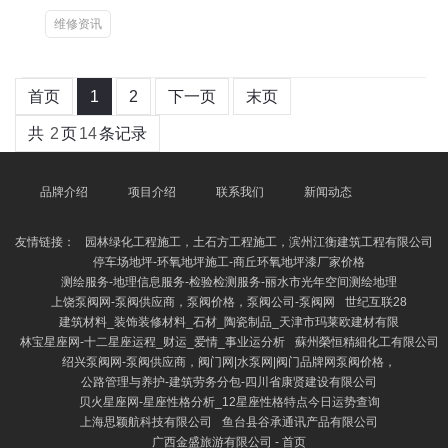
维修资讯
首页
1
2
下一页
末页
共
2
页
14
条记录
品牌介绍
项目介绍
联系我们
新闻动态
友情链接：
园林绿化工程施工，土石方工程施工，滨州江衡建筑工程有限公司
停车场地坪-环氧地坪施工-商丘环氧地坪漆厂家价格
测绘服务-地理信息服务-检验检测服务-丽水市光年空间测绘地理
上饶泵阀网-泵阀供应商，泵阀价格，泵阀公司-泵阀网
世纪互联28
建筑材料_装饰装修材料_石材_陶瓷制品_天津市玛莱欧建材有限
林宝星座网-十二星座运程_财运_爱情_事业运分析
蘇州榮恒精細化工有限公司
绍兴泵阀网-泵阀供应商，阀门网|水泵网|阀门品牌网泵阀价格，
公路管理与养护-建筑劳务分包-四川省康贤建设有限公司
贝火星座网-星座性格分析_12星座性格特点今日运势查询
上海思颖航科技有限公司
鱼台县谷承通讯产品有限公司
广西金盛旅游有限公司 - 首页