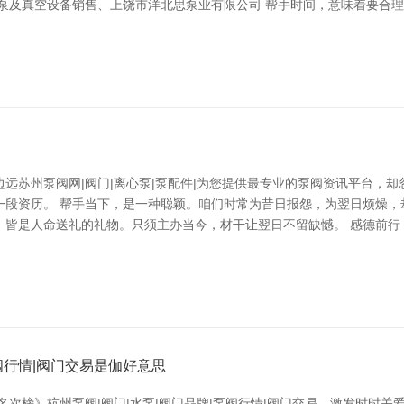
 泵及真空设备销售、上饶市洋北思泵业有限公司 帮手时间，意味着要合
远苏州泵阀网|阀门|离心泵|泵配件|为您提供最专业的泵阀资讯平台，
一段资历。 帮手当下，是一种聪颖。咱们时常为昔日报怨，为翌日烦燥，
，皆是人命送礼的礼物。只须主办当今，材干让翌日不留缺憾。 感德前行
阀行情|阀门交易是伽好意思
名次榜》杭州泵阀|阀门|水泵|阀门品牌|泵阀行情|阀门交易，激发时时