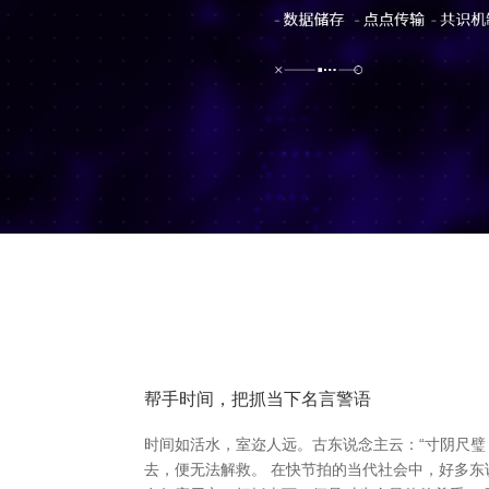
帮手时间，把抓当下名言警语
时间如活水，室迩人远。古东说念主云：“寸阴尺璧
去，便无法解救。 在快节拍的当代社会中，好多