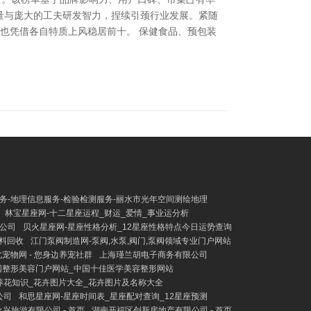
性量与庞大的工夫研发智力，捏续引颈行业发展。紧随
品牌也凭借各自特质上风稳居前十。 保健食品、预包装
务-地理信息服务-检验检测服务-丽水市光年空间测绘地理
林宝星座网-十二星座运程_财运_爱情_事业运分析
公司
贝火星座网-星座性格分析_12星座性格特点今日运势查询
废料回收
江门泵阀制造网-泵阀,水泵,阀门,泵阀领域专业门户网站
宠物网 - 您身边养宠社群
上海瑾兰胡电子商务有限公司
国整形美容门户网站_中国十佳医学美容整形网站
养花知识_花卉图片大全_花卉图片及名称大全
公司
和思星座网-星座时间表_星座配对查询_12星座预测
兴旅游有限公司 - 首页
湖南开福区创新房地产有限公司 - 首页