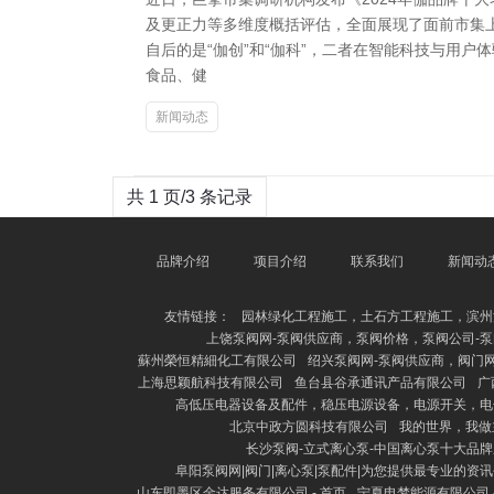
及更正力等多维度概括评估，全面展现了面前市集上
自后的是“伽创”和“伽科”，二者在智能科技与用户
食品、健
新闻动态
共 1 页/3 条记录
品牌介绍
项目介绍
联系我们
新闻动
友情链接：
园林绿化工程施工，土石方工程施工，滨州
上饶泵阀网-泵阀供应商，泵阀价格，泵阀公司-泵
蘇州榮恒精細化工有限公司
绍兴泵阀网-泵阀供应商，阀门网
上海思颖航科技有限公司
鱼台县谷承通讯产品有限公司
广
高低压电器设备及配件，稳压电源设备，电源开关，电
北京中政方圆科技有限公司
我的世界，我做
长沙泵阀-立式离心泵-中国离心泵十大品
阜阳泵阀网|阀门|离心泵|泵配件|为您提供最专业的资
山东即墨区金达服务有限公司 - 首页
宁夏电梦能源有限公司 -