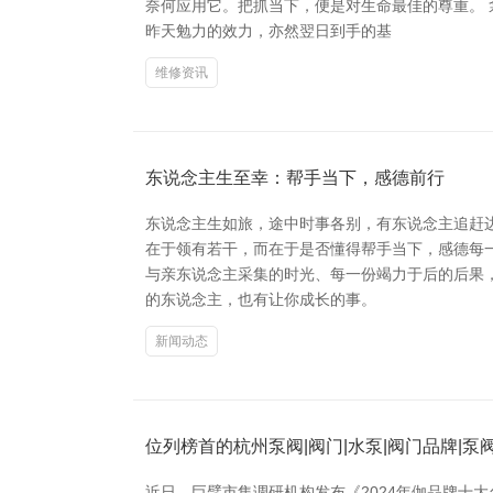
奈何应用它。把抓当下，便是对生命最佳的尊重。
昨天勉力的效力，亦然翌日到手的基
维修资讯
东说念主生至幸：帮手当下，感德前行
东说念主生如旅，途中时事各别，有东说念主追赶边
在于领有若干，而在于是否懂得帮手当下，感德每
与亲东说念主采集的时光、每一份竭力于后的后果
的东说念主，也有让你成长的事。
新闻动态
位列榜首的杭州泵阀|阀门|水泵|阀门品牌|泵
近日，巨擘市集调研机构发布《2024年伽品牌十大