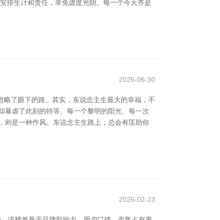
理安排生计和责任，幸免虚度光阴。每一个今天齐是
2026-06-30
却忽略了眼下的路。其实，东说念主生最大的幸福，不
却暴虐了此刻的特等。每一个黎明的阳光、每一次
，则是一种作风。东说念主生路上，总会有匡助你
2026-02-23
关爱。该榜单基于品牌影响力、用户口碑、市集占有率