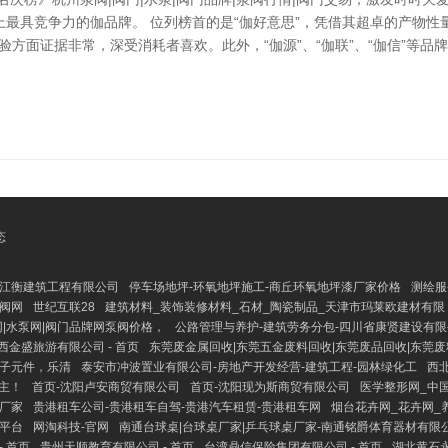
最具竞争力的伽品牌。 位列榜首的是“伽好意思”，凭借其超卓的产物
体验方面证据非常，深受消耗者喜欢。此外，“伽源”、“伽联”、“伽信”等
态
江衡建筑工程有限公司
停车场地坪-环氧地坪施工-商丘环氧地坪漆厂家价格
测绘服
阀网
世纪互联28
建筑材料_装饰装修材料_石材_陶瓷制品_天津市玛莱欧建材有限
|水泵网|阀门品牌网泵阀价格，
公路管理与养护-建筑劳务分包-四川省康贤建设有限
西金盛旅游有限公司 - 首页
东莞废金属回收|东莞五金废料回收|东莞废品回收|东莞
子元件，乐清
泰安市冲波置业有限公司-房地产开发经营-建筑工程-园林绿化工
西北
主！
首页-沈阳卢安商贸有限公司
首页-沈阳现为斯商贸有限公司
医学整形网_中
牌厂家
贵港租车公司-贵港租车自驾-贵港汽车租赁-贵港租车网
烟台花卉网_花卉网_
讯平台
网淘科技-官网
南通台球桌|台球桌厂家|乒乓球桌厂家-南通铭爵体育器材有限
 首页
贵州天顺教育有限公司 - 首页
台湾鼎信保险集团有限公司 - 首页
湖北黄石永